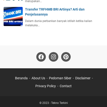
merupakan…
Transfer TRFHMB BRI Artinya? Arti dan
Penjelasannya
Dalam dunia perbankan banyak istilah ketika kalian
melakuka…
Beranda
About Us
Pedoman Siber
Disclaimer
Privacy Policy
Contact
© 2023 -
Tekno Terkini