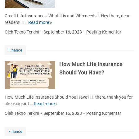
f
T
e
)
I
Credit Life Insurances: What it is and Who needs it Hey there, dear
:
n
readers! H…
Read more »
C
W
s
r
h
Oleh Tekno Terkini
September 16, 2023
Posting Komentar
u
e
a
r
d
t
a
i
i
Finance
n
t
t
c
L
i
How Much Life Insurance
e
i
s
Should You Have?
s
f
,
P
e
H
o
I
o
l
n
w
How Much Life Insurance Should You Have? Hi there, thank you for
i
s
i
checking out …
Read more »
H
c
u
t
o
y
Oleh Tekno Terkini
September 16, 2023
Posting Komentar
r
W
w
a
o
M
n
r
u
Finance
c
k
c