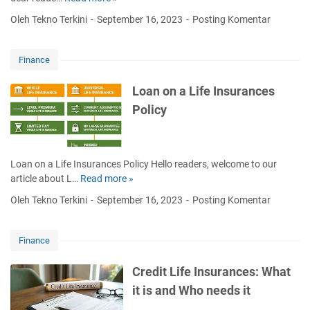
m
s
e
a
Oleh Tekno Terkini
September 16, 2023
Posting Komentar
u
a
n
r
r
B
a
l
e
Finance
n
y
s
c
R
a
Loan on a Life Insurances
e
e
r
Policy
P
n
d
r
e
i
o
w
A
v
a
k
Loan on a Life Insurances Policy Hello readers, welcome to our
i
b
u
article about L…
Read more »
L
d
l
l
o
e
Oleh Tekno Terkini
September 16, 2023
Posting Komentar
e
a
a
r
T
k
n
e
u
o
Finance
r
n
m
a
Credit Life Insurances: What
(
L
it is and Who needs it
Y
i
R