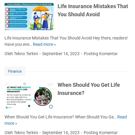
e
s
h
Life Insurance Mistakes That
s
L
You Should Avoid
:
i
W
f
h
e
a
I
Life Insurance Mistakes That You Should Avoid Hey there, readers!
t
n
Have you eve…
Read more »
L
i
s
i
t
Oleh Tekno Terkini
September 16, 2023
Posting Komentar
u
f
i
r
e
s
a
I
a
Finance
n
n
n
c
s
d
When Should You Get Life
e
u
W
Insurance?
S
r
h
h
a
o
o
n
n
u
c
e
When Should You Get Life Insurance? When Should You Ge…
Read
W
l
e
e
more »
h
d
M
d
e
Y
Oleh Tekno Terkini
September 16, 2023
Posting Komentar
i
s