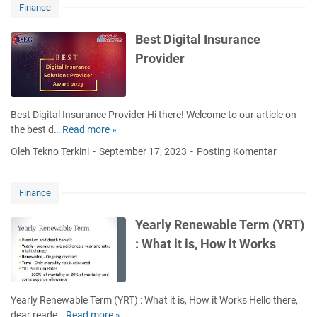
M
Finance
u
d
Best Digital Insurance
a
Provider
h
M
e
n
Best Digital Insurance Provider Hi there! Welcome to our article on
d
the best d…
Read more »
B
a
e
Oleh Tekno Terkini
September 17, 2023
Posting Komentar
p
s
a
t
t
D
Finance
k
i
a
g
Yearly Renewable Term (YRT)
n
i
: What it is, How it Works
P
t
i
a
n
l
j
I
Yearly Renewable Term (YRT) : What it is, How it Works Hello there,
a
n
dear reade…
Read more »
Y