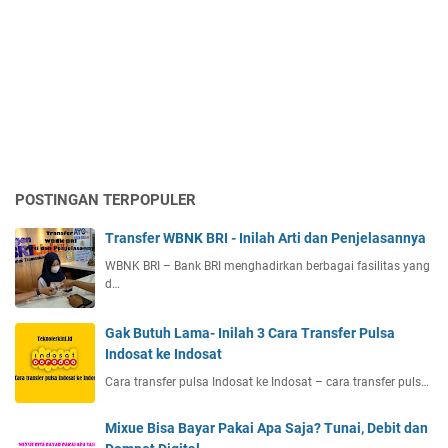
o
a
i
n
d
c
e
?
POSTINGAN TERPOPULER
Transfer WBNK BRI - Inilah Arti dan Penjelasannya
WBNK BRI – Bank BRI menghadirkan berbagai fasilitas yang
d…
Gak Butuh Lama- Inilah 3 Cara Transfer Pulsa
Indosat ke Indosat
Cara transfer pulsa Indosat ke Indosat – cara transfer puls…
Mixue Bisa Bayar Pakai Apa Saja? Tunai, Debit dan