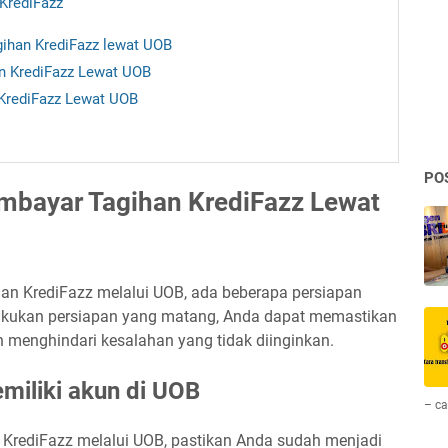
 KrediFazz
ihan KrediFazz lewat UOB
n KrediFazz Lewat UOB
KrediFazz Lewat UOB
PO
bayar Tagihan KrediFazz Lewat
n KrediFazz melalui UOB, ada beberapa persiapan
akukan persiapan yang matang, Anda dapat memastikan
 menghindari kesalahan yang tidak diinginkan.
emiliki akun di UOB
– ca
KrediFazz melalui UOB, pastikan Anda sudah menjadi