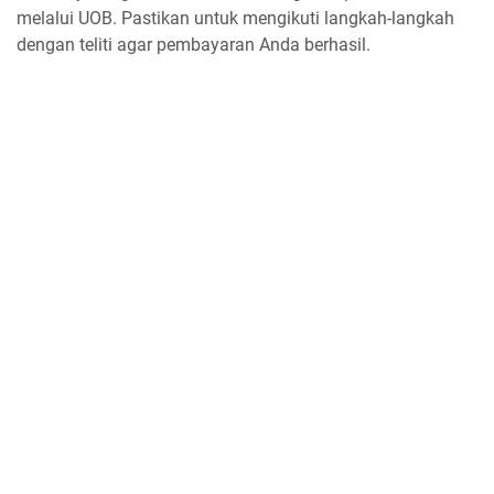
melalui UOB. Pastikan untuk mengikuti langkah-langkah
dengan teliti agar pembayaran Anda berhasil.