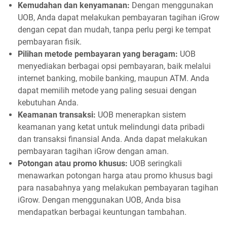
Kemudahan dan kenyamanan:
Dengan menggunakan
UOB, Anda dapat melakukan pembayaran tagihan iGrow
dengan cepat dan mudah, tanpa perlu pergi ke tempat
pembayaran fisik.
Pilihan metode pembayaran yang beragam:
UOB
menyediakan berbagai opsi pembayaran, baik melalui
internet banking, mobile banking, maupun ATM. Anda
dapat memilih metode yang paling sesuai dengan
kebutuhan Anda.
Keamanan transaksi:
UOB menerapkan sistem
keamanan yang ketat untuk melindungi data pribadi
dan transaksi finansial Anda. Anda dapat melakukan
pembayaran tagihan iGrow dengan aman.
Potongan atau promo khusus:
UOB seringkali
menawarkan potongan harga atau promo khusus bagi
para nasabahnya yang melakukan pembayaran tagihan
iGrow. Dengan menggunakan UOB, Anda bisa
mendapatkan berbagai keuntungan tambahan.