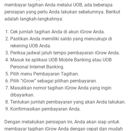
membayar tagihan Anda melalui UOB, ada beberapa
persiapan yang perlu Anda lakukan sebelumnya. Berikut
adalah langkah-langkahnya:
Cek jumlah tagihan Anda di akun iGrow Anda.
Pastikan Anda memiliki saldo yang mencukupi di
rekening UOB Anda.
Periksa jadwal jatuh tempo pembayaran iGrow Anda.
Masuk ke aplikasi UOB Mobile Banking atau UOB
Personal Internet Banking.
Pilih menu Pembayaran Tagihan.
Pilih “iGrow” sebagai pilihan pembayaran.
Masukkan nomor tagihan iGrow Anda yang ingin
dibayarkan.
Tentukan jumlah pembayaran yang akan Anda lakukan.
Konfirmasikan pembayaran Anda.
Dengan melakukan persiapan ini, Anda akan siap untuk
membayar tagihan iGrow Anda dengan cepat dan mudah