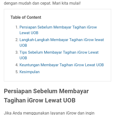
dengan mudah dan cepat. Mari kita mulai!
Table of Content
Persiapan Sebelum Membayar Tagihan iGrow
Lewat UOB
Langkah-Langkah Membayar Tagihan iGrow lewat
UOB
Tips Sebelum Membayar Tagihan iGrow Lewat
UOB
Keuntungan Membayar Tagihan iGrow Lewat UOB
Kesimpulan
Persiapan Sebelum Membayar
Tagihan iGrow Lewat UOB
Jika Anda menggunakan layanan iGrow dan ingin