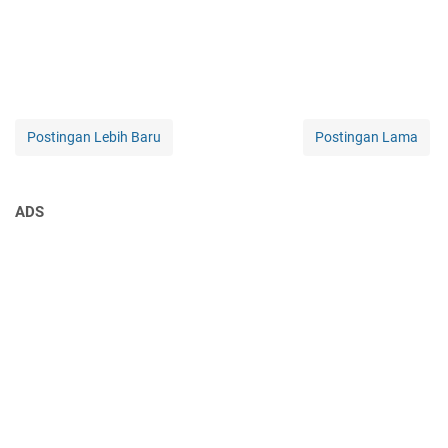
Postingan Lebih Baru
Postingan Lama
ADS