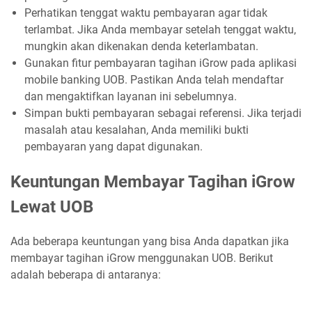
Perhatikan tenggat waktu pembayaran agar tidak
terlambat. Jika Anda membayar setelah tenggat waktu,
mungkin akan dikenakan denda keterlambatan.
Gunakan fitur pembayaran tagihan iGrow pada aplikasi
mobile banking UOB. Pastikan Anda telah mendaftar
dan mengaktifkan layanan ini sebelumnya.
Simpan bukti pembayaran sebagai referensi. Jika terjadi
masalah atau kesalahan, Anda memiliki bukti
pembayaran yang dapat digunakan.
Keuntungan Membayar Tagihan iGrow
Lewat UOB
Ada beberapa keuntungan yang bisa Anda dapatkan jika
membayar tagihan iGrow menggunakan UOB. Berikut
adalah beberapa di antaranya: