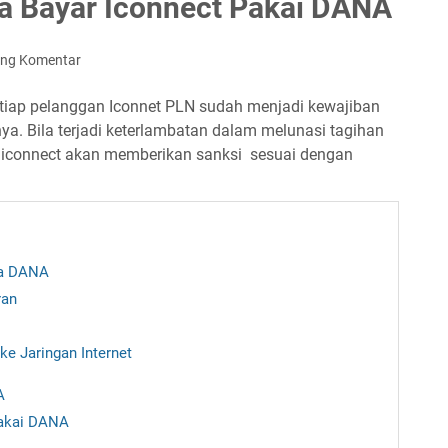
a Bayar Iconnect Pakai DANA
ing Komentar
tiap pelanggan Iconnet PLN sudah menjadi kewajiban
a. Bila terjadi keterlambatan dalam melunasi tagihan
k iconnect akan memberikan sanksi sesuai dengan
ia DANA
ran
e Jaringan Internet
A
Pakai DANA